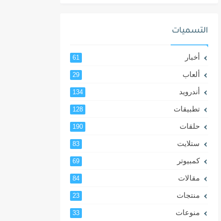
التسميات
أخبار
61
ألعاب
29
أندرويد
134
تطبيقات
128
حلقات
190
ستلايت
83
كمبيوتر
69
مقالات
84
منتجات
23
منوعات
33