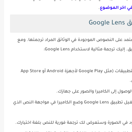
في اخر الموضوع
.
Goo
ة الوثائق باستخدام تطبيق Google Lens تعتمد على النصوص الموجودة في الوثائق المراد ترجمتها. ومع
 ترجمة مثالية لاستخدام Google Lens:
قم بتنزيل تطبيق Google Lens من متجر التطبيقات (مثل Google Play لأجهزة Android أو App Store
لوصول إلى الكاميرا والصور على جهازك.
عندما ترغب في ترجمة نص معين، قم بتشغيل تطبيق Google Lens وضع الكاميرا في مواجهة النص الذي
ود في الصورة وستعرض لك ترجمة فورية للنص بلغة اختيارك.