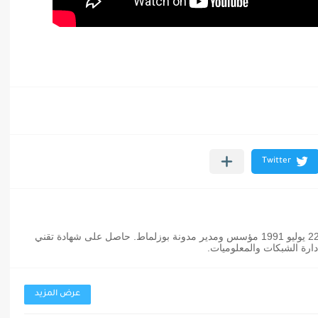
عثمان بوزلماط مدون مغربي من مواليد 22 يوليو 1991 مؤسس ومدير مدونة بوزلماط. حاصل على شهادة تقني
رة الشبكات والمعلوميات.
عرض المزيد