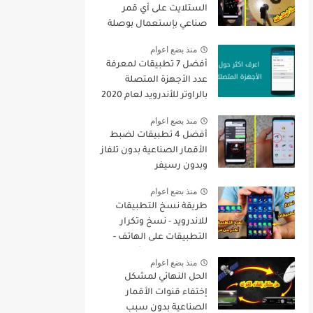
الستلايت على أي قمر
صناعي بإستعمال بوصلة
الهاتف فقط + تنزيل جميع
منذ بضع اعوام
القنوات
أفضل 7 تطبيقات لمعرفة
عدد الأجهزة المتصلة
بالراوتر للأندرويد لعام 2020
منذ بضع اعوام
أفضل 4 تطبيقات لضبط
الأقمار الصناعية بدون تلفاز
وبدون رسيفر
منذ بضع اعوام
طريقة نسخ التطبيقات
للاندرويد - نسخ وتكرار
التطبيقات على الهاتف -
نسخ التطبيقات أكثر من
منذ بضع اعوام
مرة
الحل النهائي لمشكل
إختفاء قنوات الأقمار
الصناعية بدون سبب