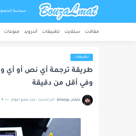
سياسة الخصو
مقالات
ستلايت
تطبيقات
أندرويد
منوعات
تطبيقات
طريقة ترجمة أي نص أو أي وث
وفي أقل من دقيقة
عثمان بوزلماط
اخر تحديث :
منذ بضع اعوام
4 دقائق للقراءة