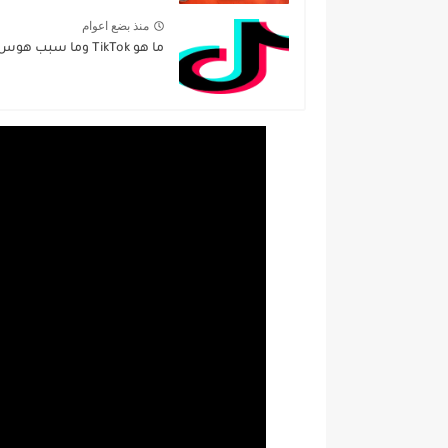
منذ بضع اعوام
ما هو TikTok وما سبب هوس المراهقين بالتطبيق؟