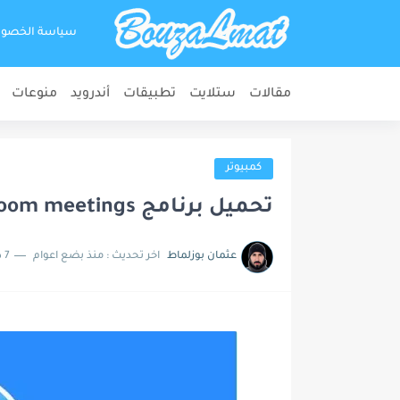
سياسة الخصو
مقالات
ستلايت
تطبيقات
أندرويد
منوعات
كمبيوتر
تحميل برنامج zoom meetings للكمبيوتر أخر إصدار
عثمان بوزلماط
اخر تحديث :
منذ بضع اعوام
7 دقائق للقراءة