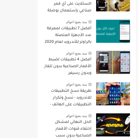
الستلايت على أي قمر
صناعي بإستعمال بوصلة
الهاتف فقط + تنزيل جميع
منذ بضع اعوام
القنوات
أفضل 7 تطبيقات لمعرفة
عدد الأجهزة المتصلة
بالراوتر للأندرويد لعام 2020
منذ بضع اعوام
أفضل 4 تطبيقات لضبط
الأقمار الصناعية بدون تلفاز
وبدون رسيفر
منذ بضع اعوام
طريقة نسخ التطبيقات
للاندرويد - نسخ وتكرار
التطبيقات على الهاتف -
نسخ التطبيقات أكثر من
منذ بضع اعوام
مرة
الحل النهائي لمشكل
إختفاء قنوات الأقمار
الصناعية بدون سبب