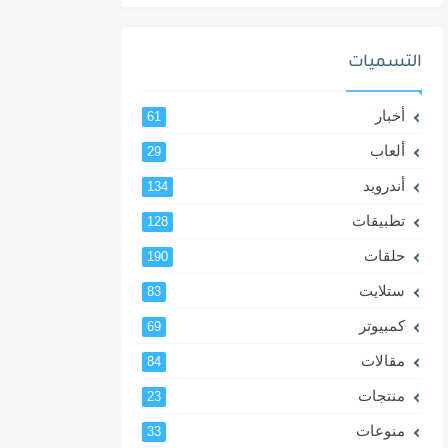
التسميات
أخبار
61
ألعاب
29
أندرويد
134
تطبيقات
128
حلقات
190
ستلايت
83
كمبيوتر
69
مقالات
84
منتجات
23
منوعات
33