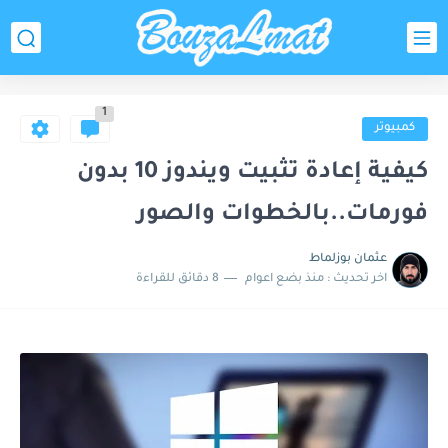
1
كمبيوتر
كيفية إعادة تثبيت ويندوز 10 بدون
فورمات..بالخطوات والصور
عثمان بوزلماط
اخر تحديث :
منذ بضع اعوام
8 دقائق للقراءة