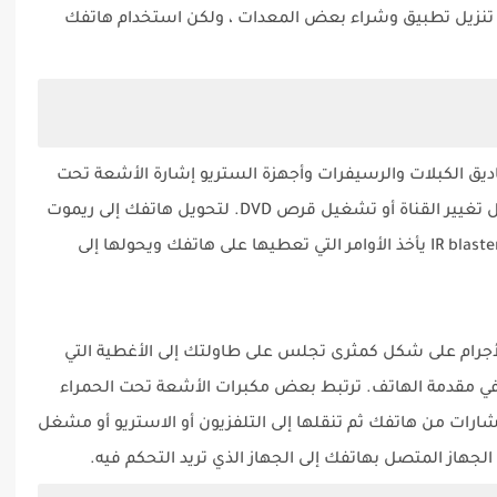
ى تنزيل تطبيق وشراء بعض المعدات ، ولكن استخدام هاتفك
جهزة التلفزيون ومشغلات DVD وصناديق الكبلات والرسيفرات وأجهزة الستريو إشارة الأشعة تحت
الحمراء (IR) لمعرفة متى يجب القيام بأشياء مثل تغيير القناة أو تشغيل قرص DVD. لتحويل هاتفك إلى ريموت
كنترول عالمي ، ستحتاج إلى شراء جهاز يسمى IR blaster يأخذ الأوامر التي تعطيها على هاتفك ويحولها إلى
لأجرام على شكل كمثرى تجلس على طاولتك إلى الأغطية التي
في مقدمة الهاتف. ترتبط بعض مكبرات الأشعة تحت الحمراء
لإشارات من هاتفك ثم تنقلها إلى التلفزيون أو الاستريو أو مشغل