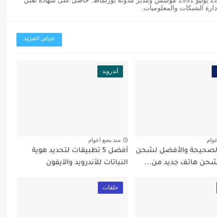
عثمان بوزلماط مدون مغربي من مواليد 22 يوليو 1991 مؤسس ومدير مدونة بوزلماط. حاصل على شهادة تقني
رة الشبكات والمعلوميات.
عرض المزيد
أندرويد
عوام
منذ بضع اعوام
الصحيحة والأفضل لشحن
أفضل 5 تطبيقات لتحديد هوية
شحن هاتف جديد من...
النباتات للأندرويد والآيفون
حلقات