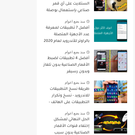
الستلايت على أي قمر
صناعي بإستعمال بوصلة
الهاتف فقط + تنزيل جميع
منذ بضع اعوام
القنوات
أفضل 7 تطبيقات لمعرفة
عدد الأجهزة المتصلة
بالراوتر للأندرويد لعام 2020
منذ بضع اعوام
أفضل 4 تطبيقات لضبط
الأقمار الصناعية بدون تلفاز
وبدون رسيفر
منذ بضع اعوام
طريقة نسخ التطبيقات
للاندرويد - نسخ وتكرار
التطبيقات على الهاتف -
نسخ التطبيقات أكثر من
منذ بضع اعوام
مرة
الحل النهائي لمشكل
إختفاء قنوات الأقمار
الصناعية بدون سبب