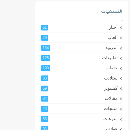
التسميات
أخبار
61
ألعاب
29
أندرويد
134
تطبيقات
128
حلقات
190
ستلايت
83
كمبيوتر
69
مقالات
84
منتجات
23
منوعات
33
هواتف
96