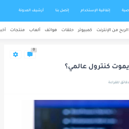
صية
إتفاقية الإستخدام
إتصل بنا
أرشيف المدونة
الربح من الإنترنت
كمبيوتر
حلقات
هواتف
ألعاب
منتجات
أخبا
0
يموت كنترول عالمي؟