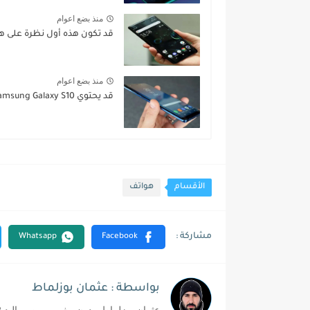
منذ بضع اعوام
قد تكون هذه أول نظرة على هاتف peria XZ4
منذ بضع اعوام
قد يحتوي Samsung Galaxy S10 على ذاكرة تخزين (RAM) أكبر...
الأقسام
هواتف
بواسطة : عثمان بوزلماط