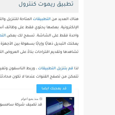
تطبيق ريموت كنترول
هناك العديد من
التطبيقات
المتاحة للتنزيل وا
الإلكترونية. بعضها يحتوي فقط على وظائف أسا
واحدة فقط على الشاشة. تسمح لك بعض
الت
يمكنك التبديل ذهابًا وإيابًا بسهولة بين الأجهزة.
تشاهدها وتقديم اقتراحات بناءً على العروض ال
لذا
قم بتنزيل التطبيقات
، وربط الناسفون وتغيي
تتمكن من تصفح القنوات عندما لا تكون محادثتك 
قد يعجبك ايضا
منذ بضع اعوام
قد تضيف شركة سامسونج 