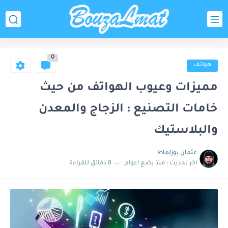
0
هواتف
مميزات وعيوب الهواتف من حيث
خامات التصنيع : الزجاج والمعدن
والبلاستيك
عثمان بوزلماط
اخر تحديث :
منذ بضع اعوام
8 دقائق للقراءة