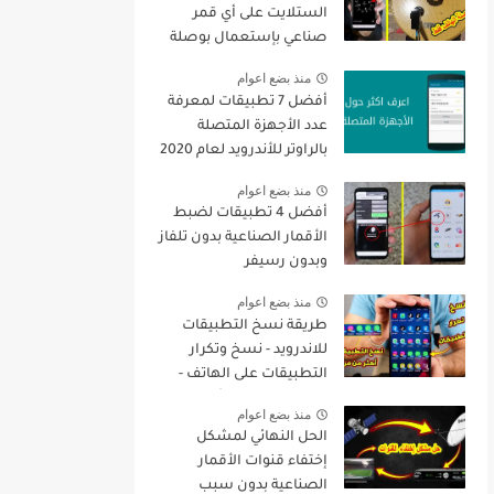
الستلايت على أي قمر
صناعي بإستعمال بوصلة
الهاتف فقط + تنزيل جميع
منذ بضع اعوام
القنوات
أفضل 7 تطبيقات لمعرفة
عدد الأجهزة المتصلة
بالراوتر للأندرويد لعام 2020
منذ بضع اعوام
أفضل 4 تطبيقات لضبط
الأقمار الصناعية بدون تلفاز
وبدون رسيفر
منذ بضع اعوام
طريقة نسخ التطبيقات
للاندرويد - نسخ وتكرار
التطبيقات على الهاتف -
نسخ التطبيقات أكثر من
منذ بضع اعوام
مرة
الحل النهائي لمشكل
إختفاء قنوات الأقمار
الصناعية بدون سبب