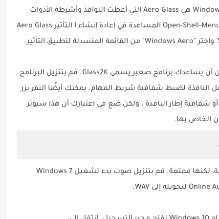
إحدى السمات الأكثر جاذبية لنظام التشغيل Windows 7 هي Aero Glass التي أعطت النوافذ وأشرطة الأدوات
مظهرًا ناعمًا وشفافًا. وفي هذا الصدد يمكن لـ Open-Shell-Menu المساعدة في إعادة إنشاء ا التأثير Aero Glass
بالنسبة لشريط المهام والإطارات الأخرى ، يمكن أن يساعدك برنامج صغير يسمى Glass2K. قم بتنزيل البرنامج
النافذة لضبط شفافية شريط المهام. يمكنك أيضًا النقر بزر
و شفافية إطار النافذة ، ولكن ضع في اعتبارك أن هذا سيؤثر
ن الخاص بها.
هذه الخطوة النهائية بعيدة عن أن تكون أساسية، لكنها ممتعة. قم بتنزيل صوت بدء تشغيل Windows 7