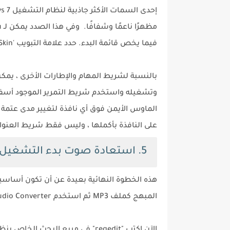
فيما يخص قائمة البدء. حدد علامة التبويب 'Skin' واختر "Windows Aero" من القائمة المنسدلة لتطبيق التأثير.
وتشغيله واستخدم شريط التمرير الموجود أسفل 
الماوس الأيمن فوق أي نافذة لتغيير مدى عتمة أ
على النافذة بأكملها ، وليس فقط شريط العنوا
5. استعادة صوت بدء التشغيل
المبهج كملف MP3 ثم استخدم Online Audio Converter لتحويله إلى WAV.