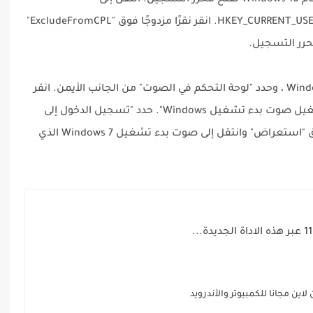
الآن اكتب "regedit" في مربع البحث الخاص بنظام Windows 10 لفتح محرر التسجيل. انتقل إلى
HKEY_CURRENT_USER> AppEvents> EventLabels> WindowsLogon. انقر نقرًا مزدوجًا فوق "ExcludeFromCPL"
ابحث عن "الصوت" لفتح خيارات الصوت في Windows ، وحدد "لوحة التحكم في الصوت" من الجانب الأيمن. انقر
فوق علامة التبويب "الأصوات" وحدد المربع "تشغيل صوت بدء تشغيل Windows". حدد "تسجيل الدخول إلى
Windows" من قائمة الأصوات أعلاه، ثم انقر فوق "استعراض" وانتقل إلى صوت بدء تشغيل Windows 7 الذي
اين مجانا للكمبيوتر والأندرويد