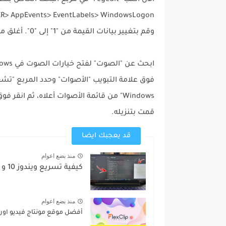
وقم بتغيير بيانات القيمة من "1" إلى "0". أغلق محرر التسجيل.
قمت بتنزيله.
قد يعجبك ايضا
منذ بضع اعوام
كيفية تسريع ويندوز 10 و 11 عبر هذه الاداة الجديدة...
منذ بضع اعوام
أفضل موقع مونتاج فيديو اون ل