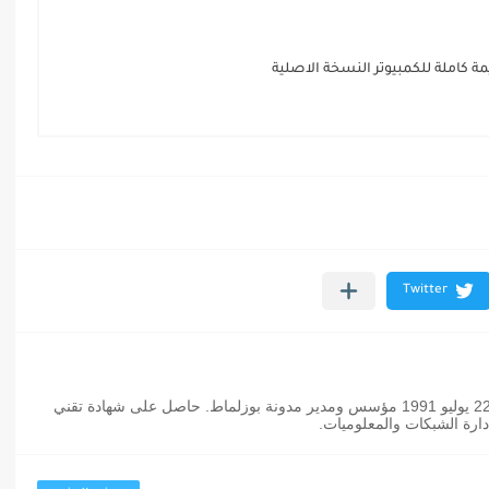
ة كاملة للكمبيوتر النسخة الاصلية
عثمان بوزلماط مدون مغربي من مواليد 22 يوليو 1991 مؤسس ومدير مدونة بوزلماط. حاصل على شهادة تقني
رة الشبكات والمعلوميات.