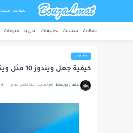
سياسة الخصو
مقالات
ستلايت
تطبيقات
أندرويد
منوعات
كمبيوتر
كيفية جعل ويندوز 10 مثل ويندوز 7 شكلا وصورة
عثمان بوزلماط
اخر تحديث :
منذ بضع اعوام
6 دقائق للقراءة