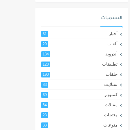
التسميات
أخبار
61
ألعاب
29
أندرويد
134
تطبيقات
128
حلقات
190
ستلايت
83
كمبيوتر
69
مقالات
84
منتجات
23
منوعات
33