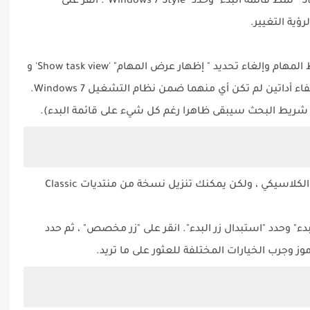
بعد تشغيل البرنامج، انقر على 'Start menu style' "نمط قائمة البدء" وحدد "Windows 7 Style". انقر على
يمكنك أيضًا النقر بزر الماوس الأيمن على شريط المهام وإلغاء تحديد " إظهار عرض المهام" 'Show task view' و
"إظهار زر Cortana" 'Show Cortana button’ لإخفاء أداتين لم تكن أي منهما ضمن نظام التشغيل Windows 7.
ن شريط البحث سيبقى ظاهرا رغم كل شيء على قائمة البدء).
لا تتضمن Open-Shell-Menu زر بدء Windows 7 الكلاسيكي ، ولكن يمكنك تنزيل نسخة من منتديات Classic
التبويب "زر البدء" وحدد "استبدال زر البدء". انقر على "زر مخصص" ، ثم حدد
ز وجرب الخيارات المختلفة للعثور على ما تريد.