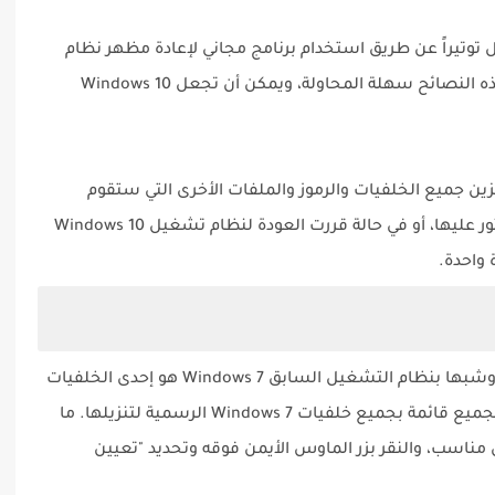
توتيراً عن طريق استخدام برنامج مجاني لإعادة مظهر نظام
التشغيل الذي تعرفه وتحبه Windows 7 . كل هذه النصائح سهلة المحاولة، ويمكن أن تجعل Windows 10
ن جميع الخلفيات والرموز والملفات الأخرى التي ستقوم
بتنزيلها خلال العملية بحيث سيسهل ذلك العثور عليها، أو في حالة قررت العودة لنظام تشغيل Windows 10
واحدة.
أسهل طريقة لجعل Windows 10 أكثر سلاسة وشبها بنظام التشغيل السابق Windows 7 هو إحدى الخلفيات
الكلاسيكية ، وفي هذا الصدد قامت WPArena بتجميع قائمة بجميع خلفيات Windows 7 الرسمية لتنزيلها. ما
ناسب، والنقر بزر الماوس الأيمن فوقه وتحديد "تعيين