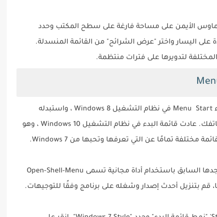
 الماوس الأيمن على مساحة فارغة على سطح المكتب وحدد
 على اليسار واختر "عرض الشرائح" من القائمة المنسدلة.
المختلفة لتدويرها على فترات منتظمة.
حاولت Microsoft التخلص تمامًا من قائمة البدء Menu Start في نظام التشغيل Windows 8 ، واستبدله
بشاشة ملونة تشبه إلى حد كبير محدد تطبيق هاتفك. عادت قائمة البدء في نظام التشغيل Windows 10 ، وهو
 مختلفة تمامًا عن التي تعرفها وتحبها من Windows 7.
ولحسن الحظ مجددا، يمكن اعادة القائمة إلى مجدها السابق باستخدام أداة مجانية تسمى Open-Shell-Menu