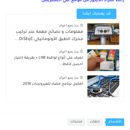
رابط شراء الديكور من موقع علي اكسبريس
قد يعجبك ايضا
منذ بضع اعوام
معلومات و نصائح مهمة عند تركيب
محرك الطبق الأوتوماتيكي DiSEqC...
منذ بضع اعوام
تعرف علي أنواع لواقط LNB + طريقة إختيار
أحسن لاقط...
منذ بضع اعوام
أفضل برنامج مضاد للفيروسات 2018
الأقسام
حلقات
منتجات