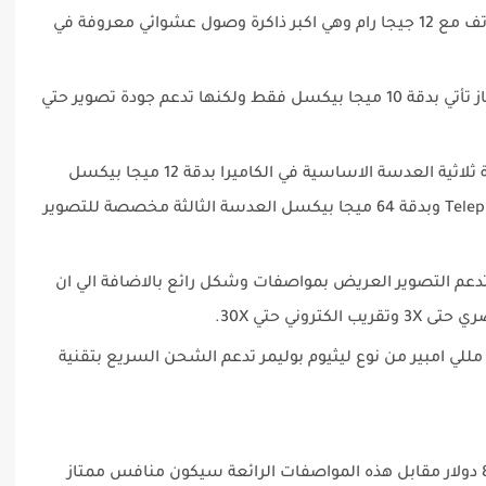
: يأتي الهاتف مع 12 جيجا رام وهي اكبر ذاكرة وصول عشوائي معروفة في
كاميرا السيلفي في الجهاز تأتي بدقة 10 ميجا بيكسل فقط ولكنها تدعم جودة تصوير حتي
: يأتي الهاتف بكاميرا خلفية ثلاثية العدسة الاساسية في الكاميرا بدقة 12 ميجا بيكسل
فقط ولكن العدسة الثانية فهي من نوع Telephoto وبدقة 64 ميجا بيكسل العدسة الثالثة مخصصة للتصوير
 تدعم التصوير العريض بمواصفات وشكل رائع بالاضافة الي ان
أتي الهاتف ببطارية بحجم 4500 مللي امبير من نوع ليثيوم بوليمر تدعم الشحن السريع بتقنية
من المتوقع ان ينزل الهاتف الاسواق بسعر 850 دولار مقابل هذه المواصفات الرائعة سيكون منافس ممتاز