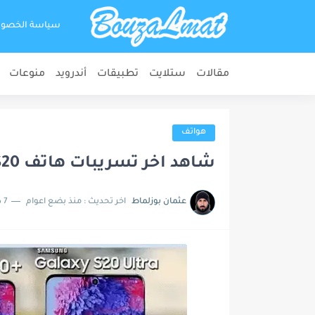
سياسة الخصو
مقالات
ستلايت
تطبيقات
أندرويد
منوعات
هواتف
شاهد اخر تسريبات هاتف Galaxy S20 بالصور
عثمان بوزلماط
اخر تحديث :
منذ بضع اعوام
7 دقائق للقراءة