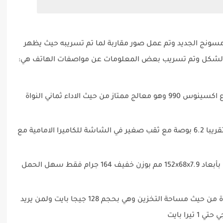
نج الجديد وتم عمل صور مقاربة لما تم تسريبه حيث يظهر
ل الشكل وتم تسريب بعض المعلومات عن مواصفات الهاتف هي:
سوف يأتي الهاتف بمعالج من نوع اكسينوس 990 وهو معالج ممتاز من حيث الاداء ثماني النواة
من نوع اموليد تأتي بحجم كامل تقريبا 6.2 بوصة مع ثقب صغير في الشاشة للكاميرا الامامية مع
يأتي الهاتف مع تصميم انسيابي بأبعاد 152x68x7.9 مم بوزن خفيف 164 جرام فقط سهل الحمل
الهاتف يأتي بنسخة واحدة من حيث مساحة التخزين وهي بحجم 128 جيجا بايت ولمن يريد
را بايت