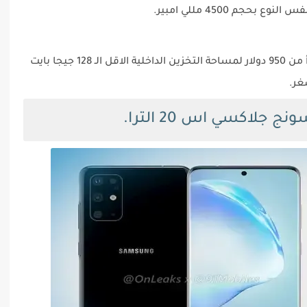
بحجم 4500 مللي امبير.
من المتوقع ان ينزل الهاتف الأسواق بسعر يبدأ من 950 دولار لمساحة التخزين الداخلية الاقل الـ 128 جيجا بايت
اكسي اس 20 الترا.