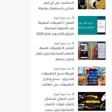
الستلايت على أي قمر
صناعي بإستعمال بوصلة
الهاتف فقط + تنزيل جميع
منذ بضع اعوام
القنوات
أفضل 7 تطبيقات لمعرفة
عدد الأجهزة المتصلة
بالراوتر للأندرويد لعام 2020
منذ بضع اعوام
أفضل 4 تطبيقات لضبط
الأقمار الصناعية بدون تلفاز
وبدون رسيفر
منذ بضع اعوام
طريقة نسخ التطبيقات
للاندرويد - نسخ وتكرار
التطبيقات على الهاتف -
نسخ التطبيقات أكثر من
منذ بضع اعوام
مرة
الحل النهائي لمشكل
إختفاء قنوات الأقمار
الصناعية بدون سبب