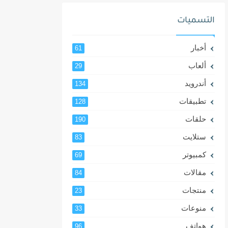
التسميات
أخبار
61
ألعاب
29
أندرويد
134
تطبيقات
128
حلقات
190
ستلايت
83
كمبيوتر
69
مقالات
84
منتجات
23
منوعات
33
هواتف
96