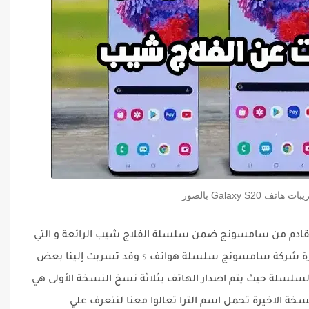
 Galaxy S20 بالصور
كسي اس 20 هو الهاتف القادم من سامسونج ضمن سلسلة الفلاج شيب الرائعة و التي
نالت اعجاب الملايين وتعد من اكثر أسباب شهرة شركة سامسونج سلسلة هواتف s وقد تسربت إلينا بعض
لسلسلة حيث يتم اصدار الهاتف بثلاثة نسخ النسخة الأولى هي
سخة الاخيرة تحمل اسم الترا تعالوا معنا لنتعرف علي