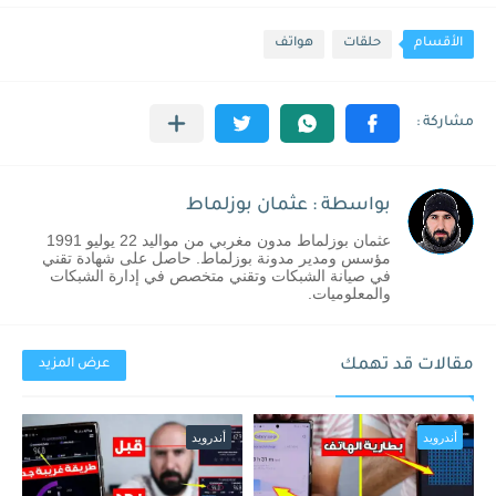
الأقسام
حلقات
هواتف
بواسطة : عثمان بوزلماط
عثمان بوزلماط مدون مغربي من مواليد 22 يوليو 1991
مؤسس ومدير مدونة بوزلماط. حاصل على شهادة تقني
في صيانة الشبكات وتقني متخصص في إدارة الشبكات
والمعلوميات.
مقالات قد تهمك
عرض المزيد
أندرويد
أندرويد