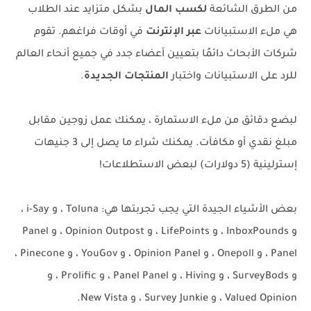
من الطرق الشائعة
لكسب المال
بشكل متزايد عند الطلاب
هي ملء الاستبيانات
عبر الإنترنت
في أوقات فراغهم. تقوم
شركات الأبحاث دائمًا بتعيين أعضاء جدد في جميع أنحاء العالم
للرد على الاستبيانات واختبار
المنتجات الجديدة
.
لبضع دقائق من ملء الاستمارة ، يمكنك عمل زوجين مقابل
مبلغ نقدي أو مكافآت. يمكنك شراء ما يصل إلى 3 جنيهات
إسترلينية (5 دولارات) لبعض الاستطلاعات!
بعض الأشياء الجيدة التي يجب تجربتها هي: Toluna ، و i-Say ،
و InboxPounds ، و LifePoints ، و Opinion Outpost ، و Panel
Panel ، و Onepoll ، و Opinion Panel ، و YouGov ، و Pinecone ،
و SurveyBods ، و Hiving ، و Panel Panel ، و Prolific ، و
Valued Opinion ، و Survey Junkie ، و New Vista.