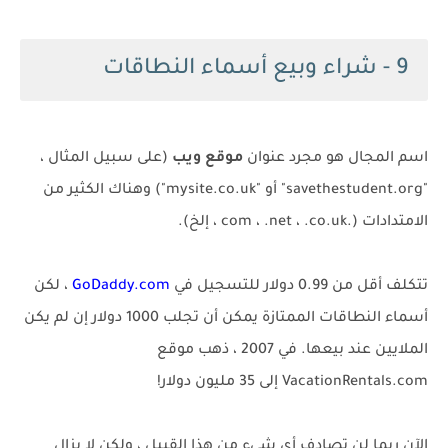
9 - شراء وبيع أسماء النطاقات
اسم المجال هو مجرد عنوان
موقع ويب
(على سبيل المثال ،
"savethestudent.org" أو "mysite.co.uk") وهناك الكثير من
الامتدادات (.com ، .net ، .co.uk ، إلخ).
تتكلف أقل من 0.99 دولار للتسجيل في
GoDaddy.com
، لكن
أسماء النطاقات الممتازة يمكن أن تجلب 1000 دولار إن لم يكن
الملايين عند بيعها. في 2007 ، ذهب موقع
VacationRentals.com إلى 35 مليون دولار!
الآن ربما لن تصادف أي شيء من هذا القبيل ، ولكن لا يزال