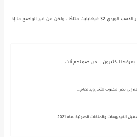
ملاحظة المحررين : في وقت النشر ، لا يزال خيار الذهب الوردي 32 غيغابايت متاحًا ، ولكن من غير الواضح ما إذا