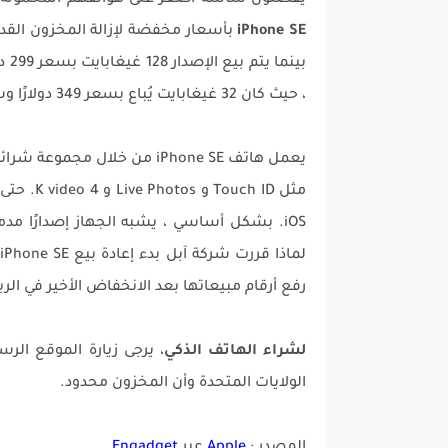
يفضلون شاشة أصغر على هواتفهم المحمولة. يق
iPhone SE
بينما يتم بيع الإصدار 128 غيغابايت بسعر 299 دولارًا. وهذا انخفاض كبير في سعر التجزئة الأصلي
، حيث كان 32 غيغابايت يُباع بسعر 349 دولارًا وسعر 128 جيجابايت بسعر 449 دولارًا.
مثل h ID
iOS. بشكل أساسي ، يشبه الجهاز إصدارًا مدمجًا للأخوة الكبار
رفع أرقام مبيعاتها بعد الانخفاض الأخير في الربع
لشراء الهاتف الذكي
الولايات المتحدة وأن المخزون محدود.