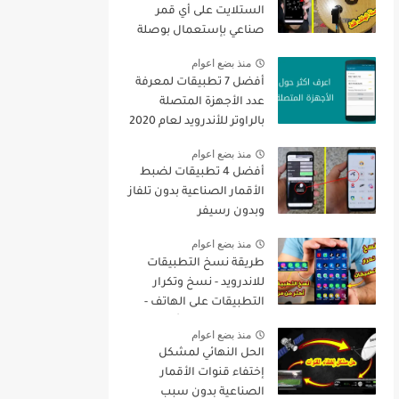
الستلايت على أي قمر
صناعي بإستعمال بوصلة
الهاتف فقط + تنزيل جميع
منذ بضع اعوام
القنوات
أفضل 7 تطبيقات لمعرفة
عدد الأجهزة المتصلة
بالراوتر للأندرويد لعام 2020
منذ بضع اعوام
أفضل 4 تطبيقات لضبط
الأقمار الصناعية بدون تلفاز
وبدون رسيفر
منذ بضع اعوام
طريقة نسخ التطبيقات
للاندرويد - نسخ وتكرار
التطبيقات على الهاتف -
نسخ التطبيقات أكثر من
منذ بضع اعوام
مرة
الحل النهائي لمشكل
إختفاء قنوات الأقمار
الصناعية بدون سبب