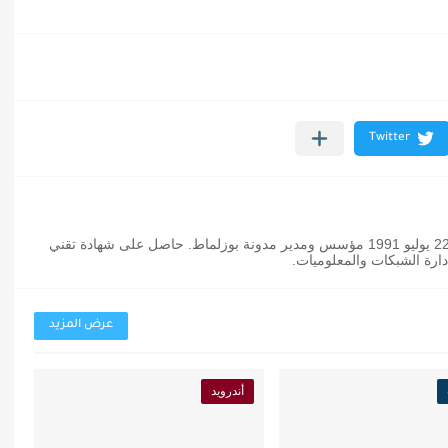
عثمان بوزلماط مدون مغربي من مواليد 22 يوليو 1991 مؤسس ومدير مدونة بوزلماط. حاصل على شهادة تقني
رة الشبكات والمعلوميات.
عرض المزيد
أندرويد