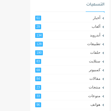
التسميات
أخبار
61
ألعاب
29
أندرويد
134
تطبيقات
128
حلقات
190
ستلايت
83
كمبيوتر
69
مقالات
84
منتجات
23
منوعات
33
هواتف
96