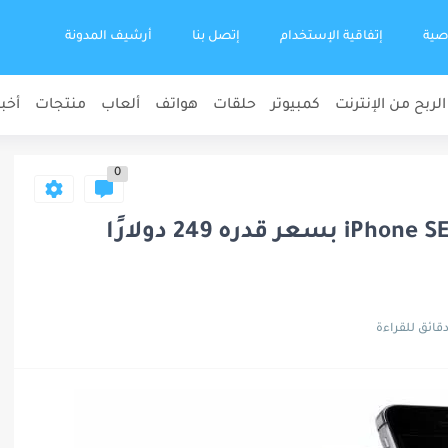
صية
إتفاقية الإستخدام
إتصل بنا
أرشيف المدونة
الربح من الإنترنت
كمبيوتر
حلقات
هواتف
ألعاب
منتجات
أخبا
0
تقوم شركة Apple ببيع جهاز iPhone SE بسعر قدره 249 دولارًا