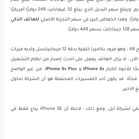
وم متجر أبل الذي يقع مقره في الولايات المتحدة ببيع جهاز
بأسعار مخفضة لإزالة المخزون القديم. ويبلغ سعر البديل الذي يبلغ 32 غيغابايت 249 دولارًا أمريكيًا
للهاتف الذكي
يعمل هاتف iPhone SE من خلال مجموعة شرائح A9 ، وهو مزود بكاميرا خلفية بدقة 12 ميجابيكسل ولديه ميزات
Touc و Live Photos و 4 K video. حتى الآن ، لا يزال الهاتف يعمل على أحدث إصدار من نظام التشغيل
iPhone 6s
و
iPhone 6s Plus
. من غير الواضح
لماذا قررت شركة آبل بدء إعادة بيع iPhone SE فجأة. قد يكون أحد التفسيرات المحتملة هو أن الشركة تحاول
 الأخير.
، يرجى زيارة الموقع الرسمي لشركة أبل. ومع ذلك ، لاحظ أن iPhone SE يباع فقط في