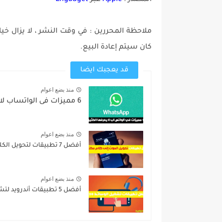
المصدر :
Apple
عبر
Engadget
كان سيتم إعادة البيع.
قد يعجبك ايضا
منذ بضع اعوام
6 مميزات فى الواتساب لا يعرفها الكثيرون... من ضمنهم أنت...
منذ بضع اعوام
أفضل 7 تطبيقات لتحويل الكلام إلى نص مكتوب للأندرويد لعام...
منذ بضع اعوام
أفضل 5 تطبيقات أندرويد لتشغيل الفيديوهات والملفات الصوتية لعام 2021