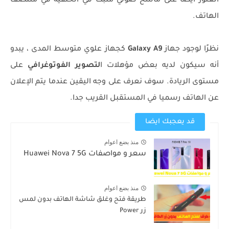
العثور أيضًا على ماسح ضوئي مثبت في الخلفية في منتصف
الهاتف.
نظرًا لوجود جهاز
Galaxy A9
كجهاز علوي متوسط المدى ، يبدو
أنه سيكون لديه بعض مؤهلات ا
لتصوير الفوتوغرافي
على
مستوى الريادة. سوف نعرف على وجه اليقين عندما يتم الإعلان
عن الهاتف رسميا في المستقبل القريب جدا.
قد يعجبك ايضا
منذ بضع اعوام
سعر و مواصفات Huawei Nova 7 5G
منذ بضع اعوام
طريقة فتح وغلق شاشة الهاتف بدون لمس
زر Power