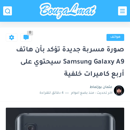
0
هواتف
صورة مسربة جديدة تؤكد بأن هاتف
Samsung Galaxy A9 سيحتوي على
أربع كاميرات خلفية
عثمان بوزلماط
اخر تحديث :
منذ بضع اعوام
4 دقائق للقراءة