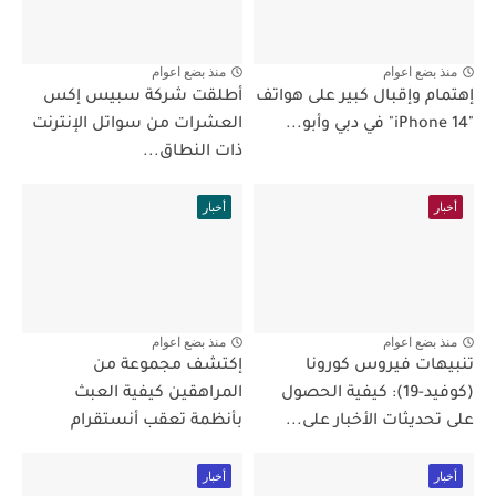
منذ بضع اعوام
منذ بضع اعوام
إهتمام وإقبال كبير على هواتف
أطلقت شركة سبيس إكس
"iPhone 14" في دبي وأبو...
العشرات من سواتل الإنترنت
ذات النطاق...
أخبار
أخبار
منذ بضع اعوام
منذ بضع اعوام
تنبيهات فيروس كورونا
إكتشف مجموعة من
(كوفيد-19): كيفية الحصول
المراهقين كيفية العبث
على تحديثات الأخبار على...
بأنظمة تعقب أنستقرام
أخبار
أخبار