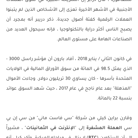
سنغافورة ، قال درابر إن الشريحة الكبيرة في سوق العملات
الأجنبية في الأشهر الأخيرة تعزى إلى الأشخاص الذين لم يتبنوا
العملات الرقمية كفئة أصول جديدة. ذكر دريبر أنه بمجرد أن
يصبح الناس أكثر دراية بالتكنولوجيا ، فإنه سيحول العديد من
الصناعات الهامة على مستوى العالم.
في كانون الثاني / يناير 2018 ، أفاد بارون أن مؤشر راسل 3000 -
الذي يمثل 98.5 في المائة من سوق الأوراق المالية في الولايات
المتحدة بأسرها - كان يساوي 30 تريليون دولار. وجاءت الأموال
"المذهلة" بعد عام ناجح في عام 2017 ، حيث شهد السوق عوائد
بنسبة 22 بالمائة.
وقارن براين كيلي من شركة "سي فاست ماني" من سي إن بي
سي
العملة المشفرة
إلى "ا
لإنترنت في الثمانينات
" ، مشيراً