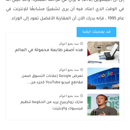
إلى أن البيتكوين (
BTC
) لا يزال في مراحله المبكرة. وأكد كيلي أنه
في الوقت الذي اعتاد فيه أن يرى تشفيرًا مشابهًا للإنترنت في
عام 1995 ، فإنه يدرك الآن أن المقارنة الأفضل تعود إلى الوراء.
قد يعجبك ايضا
منذ بضع اعوام
هذه أصغر طابعة محمولة في العالم
منذ بضع اعوام
تعرض Google إعلانات التسوق ضمن
مقاطع فيديو YouTube كجزء من...
منذ بضع اعوام
مارك زوكربيرج يريد من الحكومة تنظيم
فيسبوك والإنترنت