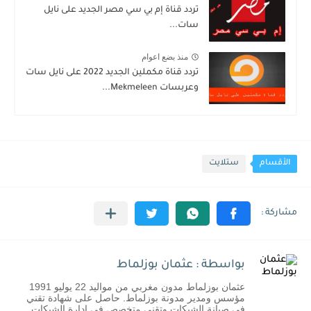
تردد قناة إم بي سي مصر الجديد على نايل
سات...
منذ بضع اعوام
تردد قناة مكملين الجديد 2022 على نايل سات
وعربسات Mekmeleen...
الأقسام
ستلايت
بواسطة : عثمان بوزلماط
عثمان بوزلماط مدون مغربي من مواليد 22 يوليو 1991
مؤسس ومدير مدونة بوزلماط. حاصل على شهادة تقني
في صيانة الشبكات وتقني متخصص في إدارة الشبكات