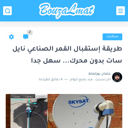
2
ستلايت
طريقة إستقبال القمر الصناعي نايل
سات بدون محرك... سهل جدا
عثمان بوزلماط
اخر تحديث :
منذ بضع اعوام
4 دقائق للقراءة