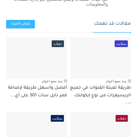
والمعلوميات.
مقالات قد تهمك
عرض المزيد
ستلايت
حلقات
منذ بضع اعوام
منذ بضع اعوام
طريقة تعبئة القنوات في جميع
أفضل وأسهل طريقة لإضافة
الريسيفرات من نوع إيكولنك
قمر نايل سات 301 على أي...
-...
حلقات
ستلايت