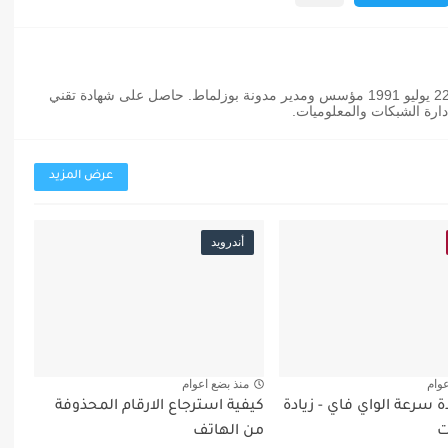
عثمان بوزلماط مدون مغربي من مواليد 22 يوليو 1991 مؤسس ومدير مدونة بوزلماط. حاصل على شهادة تقني
رة الشبكات والمعلوميات.
عرض المزيد
أندرويد
عوام
منذ بضع اعوام
ة سرعة الواي فاي - زيادة
كيفية استرجاع الارقام المحذوفة
ت
من الهاتف