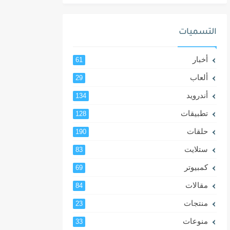
التسميات
أخبار
61
ألعاب
29
أندرويد
134
تطبيقات
128
حلقات
190
ستلايت
83
كمبيوتر
69
مقالات
84
منتجات
23
منوعات
33