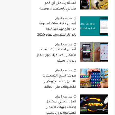
الستلايت على أي قمر
صناعي بإستعمال بوصلة
الهاتف فقط + تنزيل جميع
منذ بضع اعوام
القنوات
أفضل 7 تطبيقات لمعرفة
عدد الأجهزة المتصلة
بالراوتر للأندرويد لعام 2020
منذ بضع اعوام
أفضل 4 تطبيقات لضبط
الأقمار الصناعية بدون تلفاز
وبدون رسيفر
منذ بضع اعوام
طريقة نسخ التطبيقات
للاندرويد - نسخ وتكرار
التطبيقات على الهاتف -
نسخ التطبيقات أكثر من
منذ بضع اعوام
مرة
الحل النهائي لمشكل
إختفاء قنوات الأقمار
الصناعية بدون سبب