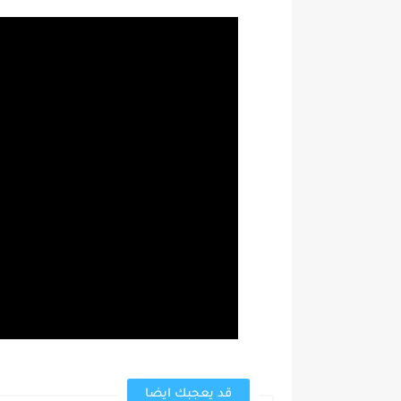
قد يعجبك ايضا