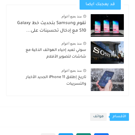
قد يعجبك ايضا
منذ بضع اعوام
تقوم Samsung بتحديث خط Galaxy
S10 مع إدخال تحسينات على...
منذ بضع اعوام
سوني تعيد إحياء الهواتف الذكية مع
شاشات لتصوير الأفلام
منذ بضع اعوام
تاريخ إطلاق iPhone 11 الجديد الأخبار
والتسريبات
الأقسام
هواتف