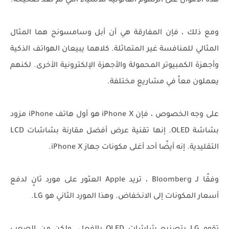
هذه الأموال على الرسوم القانونية للأشياء التي لم تعد صحيحة.
ومع ذلك ، فإن المفارقة هي أن أبل وسامسونج هما المثال
المثالي للمنافسة غير المتماثلة. كلاهما يبيعان الهواتف الذكية
وأجهزة الكمبيوتر المحمولة والأجهزة الإلكترونية الأخرى. لكنهم
يعملون معاً في مشاريع مختلفة.
على وجه الخصوص ، فإن iPhone X هو أول هاتف iPhone مزود
بشاشة OLED. إنها تقنية عرض أفضل مقارنة بشاشات LCD
التقليدية. إنه أيضًا أحد أغلى مكونات جهاز iPhone X.
وفقًا لـ Bloomberg ، تريد Apple العثور على مورد ثانٍ لدفع
أسعار المكونات إلى الانخفاض. وهذا المورد الثاني هو LG.