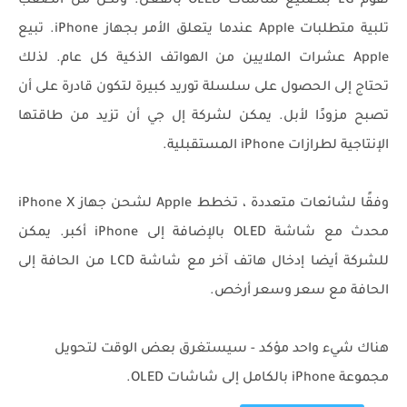
تقوم LG بتصنيع شاشات OLED بالفعل. ولكن من الصعب
تلبية متطلبات Apple عندما يتعلق الأمر بجهاز iPhone. تبيع
Apple عشرات الملايين من الهواتف الذكية كل عام. لذلك
تحتاج إلى الحصول على سلسلة توريد كبيرة لتكون قادرة على أن
تصبح مزودًا لأبل. يمكن لشركة إل جي أن تزيد من طاقتها
الإنتاجية لطرازات iPhone المستقبلية.
وفقًا لشائعات متعددة ، تخطط Apple لشحن جهاز iPhone X
محدث مع شاشة OLED بالإضافة إلى iPhone أكبر. يمكن
للشركة أيضا إدخال هاتف آخر مع شاشة LCD من الحافة إلى
الحافة مع سعر وسعر أرخص.
هناك شيء واحد مؤكد - سيستغرق بعض الوقت لتحويل
مجموعة iPhone بالكامل إلى شاشات OLED.