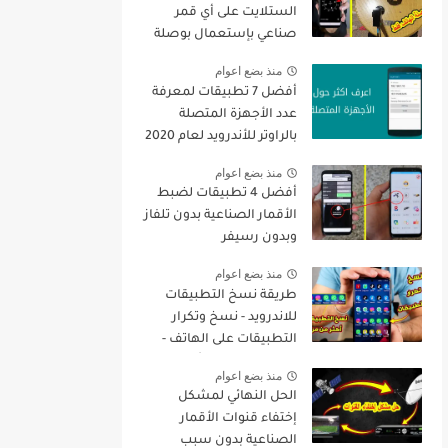
الستلايت على أي قمر
صناعي بإستعمال بوصلة
الهاتف فقط + تنزيل جميع
منذ بضع اعوام
القنوات
أفضل 7 تطبيقات لمعرفة
عدد الأجهزة المتصلة
بالراوتر للأندرويد لعام 2020
منذ بضع اعوام
أفضل 4 تطبيقات لضبط
الأقمار الصناعية بدون تلفاز
وبدون رسيفر
منذ بضع اعوام
طريقة نسخ التطبيقات
للاندرويد - نسخ وتكرار
التطبيقات على الهاتف -
نسخ التطبيقات أكثر من
منذ بضع اعوام
مرة
الحل النهائي لمشكل
إختفاء قنوات الأقمار
الصناعية بدون سبب