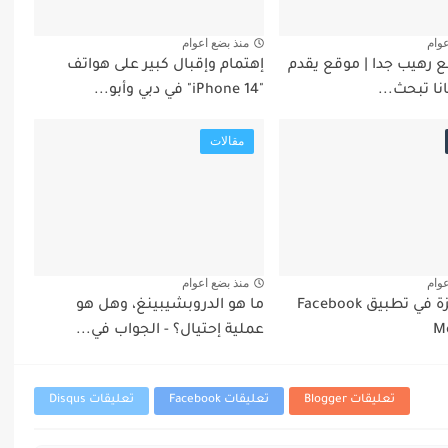
عوام
منذ بضع اعوام
ع رهيب جدا | موقع يقدم
إهتمام وإقبال كبير على هواتف
نا تبحث...
"iPhone 14" في دبي وأبو...
مقالات
عوام
منذ بضع اعوام
أهم 11 ميزة في تطبيق Facebook
ما هو الدروبشيبينغ، وهل هو
M
عملية إحتيال؟ - الجواب في...
تعليقات Blogger
تعليقات Facebook
تعليقات Disqus