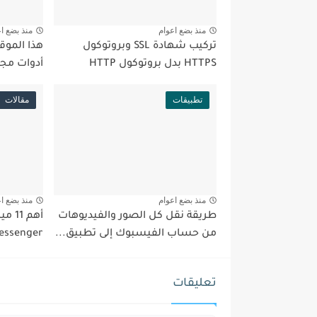
منذ بضع اعوام
منذ بضع ا
تركيب شهادة SSL وبروتوكول
هذا الموق
HTTPS بدل بروتوكول HTTP
أدوات مجا
تطبيقات
مقالات
منذ بضع اعوام
منذ بضع ا
طريقة نقل كل الصور والفيديوهات
من حساب الفيسبوك إلى تطبيق...
essenger
تعليقات