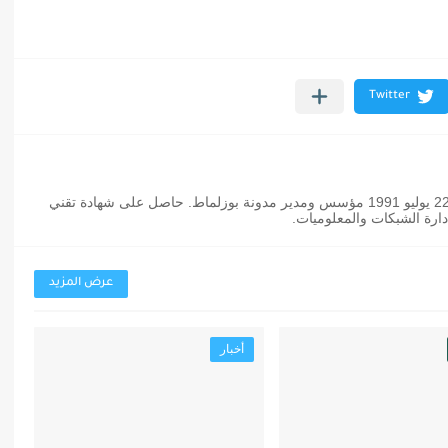
عثمان بوزلماط مدون مغربي من مواليد 22 يوليو 1991 مؤسس ومدير مدونة بوزلماط. حاصل على شهادة تقني
رة الشبكات والمعلوميات.
عرض المزيد
أخبار