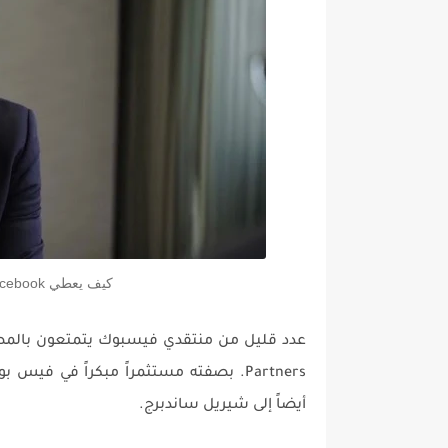
كيف يعطي Facebook ميزة غير متناسقة للرسائل السلبية
أيضاً إلى شيريل ساندبرج.