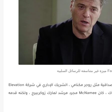
عدد قليل من منتقدي فيسبوك يتمتعون بالمصداقية مثل روجر مكنامي ، الشريك الإداري في شركة Elevation
Partners. بصفته مستثمراً مبكراً في فيس بوك ، كان McNamee مجرد مرشد لمارك زوكربيرج ، ولكنه قدمه