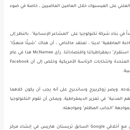
العلني على الفيسبوك خلال العامين الماضيين ، خاصة في ضوء
ً في بناء شركة تكنولوجيا على "المشاعر الإنسانية". بالنظر إلى
نة العاطفية" لدينا ، تعتقد ماكنامي ، أن هناك "شيئًا منهجًا"
حول الطريقة التي يمكن للأطراف الثالثة "زعزعة استقرار" ديمقراطياتنا واقتصاداتنا. رأى McNamee هذا في عام
2016 مع كل من استفتاء Brexit في المملكة المتحدة وانتخابات الرئاسة الأمريكية وخلص إلى أن Facebook
ية.
احه. ويصر زوكربيرج وساندبرج على أنه يجب أن يكون كلاهما
المدنية" في تعزيز الديمقراطية. ويمكن أن تقوم التكنولوجيا
 بمواجهة "الجانب المظلم" ومواجهته.
McNamee بالتأكيد يفعل هذا. وقد تعاون الآن مع أخلاقي Google السابق تريستان هاريس في إنشاء مركز