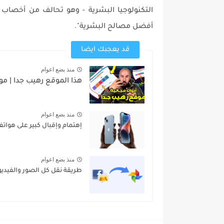
التكنولوجيا البشرية - وهو تحالف من أخصاب 
أفضل مصالح البشرية".
قد يعجبك ايضا
منذ بضع اعوام
هذا الموقع رهيب جدا | مو
منذ بضع اعوام
إهتمام وإقبال كبير على هواتف "iPhone 14" في دبي وأب
منذ بضع اعوام
طريقة نقل كل الصور والفيدي