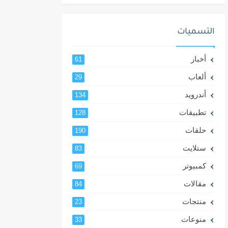
التسميات
أخبار
61
ألعاب
29
أندرويد
134
تطبيقات
128
حلقات
190
ستلايت
83
كمبيوتر
69
مقالات
84
منتجات
23
منوعات
33