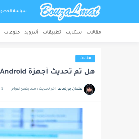
سياسة الخصو
مقالات
ستلايت
تطبيقات
أندرويد
منوعات
مقالات
هل تم تحديث أجهزة Android الخاصة بك؟ يقول الباحثون ربما لا
عثمان بوزلماط
اخر تحديث :
منذ بضع اعوام
5 دقائق للقراءة