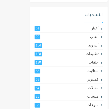
التسميات
أخبار
61
ألعاب
29
أندرويد
134
تطبيقات
128
حلقات
190
ستلايت
83
كمبيوتر
69
مقالات
84
منتجات
23
منوعات
33