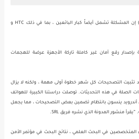
ويقول باحثون في مختبرات أبحاث الأمن (SRL) إن المشكلة تشمل أيضاً كبار البائعين ، بما في ذلك HTC و
إصدار رقع أمان غير كاملة تاركة الأجهزة عرضة للهجمات
عد تثبيت التصحيحات كل شهر خطوة أولى مهمة ، ولكنه لا يزال
ت الصلة في هذه التحديثات. توصلت دراستنا الكبيرة للهواتف
إلى أن معظم موردي أندرويد ينسون بانتظام تضمين بعض التصحيحات ، مما يجعل
يقرأ منشور المدونة الذي نشره فريق SRL.
Karsten Nohl و Jakob Lell الخبراء المتخصصين في البحث العلمي ، نتائج البحث في مؤتمر الأمن