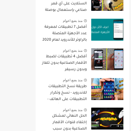
الستلايت على أي قمر
صناعي بإستعمال بوصلة
الهاتف فقط + تنزيل جميع
منذ بضع اعوام
القنوات
أفضل 7 تطبيقات لمعرفة
عدد الأجهزة المتصلة
بالراوتر للأندرويد لعام 2020
منذ بضع اعوام
أفضل 4 تطبيقات لضبط
الأقمار الصناعية بدون تلفاز
وبدون رسيفر
منذ بضع اعوام
طريقة نسخ التطبيقات
للاندرويد - نسخ وتكرار
التطبيقات على الهاتف -
نسخ التطبيقات أكثر من
منذ بضع اعوام
مرة
الحل النهائي لمشكل
إختفاء قنوات الأقمار
الصناعية بدون سبب