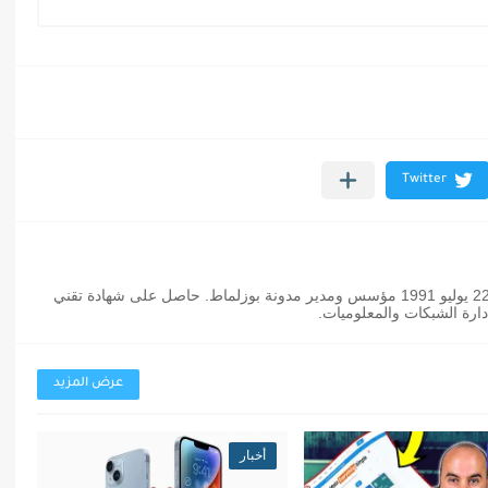
عثمان بوزلماط مدون مغربي من مواليد 22 يوليو 1991 مؤسس ومدير مدونة بوزلماط. حاصل على شهادة تقني
رة الشبكات والمعلوميات.
عرض المزيد
أخبار