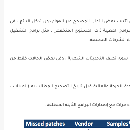
لخبراء إلى أنه حتى إذا تمكنت Google من تثبيت بعض الأمان المصحح عبر الهواء دون تدخل البائع ، في
لبرامج المعيبة ذات المستوى المنخفض ، مثل برامج التشغيل
اك الشركات المصنعة.
ء أن بعض أجهزة Android لا تتلقى سوى نصف التحديثات الشهرية ، وفي بعض الحالات فقط من
دة الحرجة والعالية قبل تاريخ التصحيح المطالب به (العينات -
مرات مع إصدارات البرامج الثابتة المختلفة.