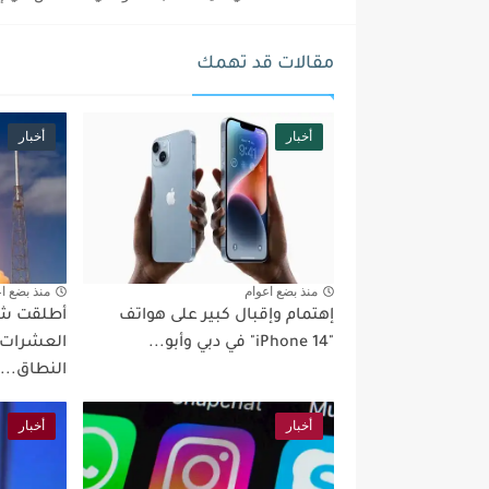
مقالات قد تهمك
أخبار
أخبار
منذ بضع اعوام
منذ بضع ا
إهتمام وإقبال كبير على هواتف
أطلقت ش
"iPhone 14" في دبي وأبو...
العشرات م
النطاق...
أخبار
أخبار