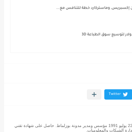
ن إكسبريس, وماستركارد خطة للتنافس مع...
عثمان بوزلماط مدون مغربي من مواليد 22 يوليو 1991 مؤسس ومدير مدونة بوزلماط. حاصل على شهادة تقني
رة الشبكات والمعلوميات.