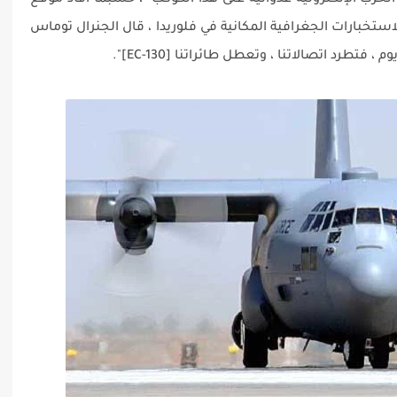
الحرب الإلكترونية عدوانية على هذا الكوكب" ، حسبما أفاد موقع
استخبارات الجغرافية المكانية في فلوريدا ، قال الجنرال توماس
تطرد اتصالاتنا ، وتعطل طائراتنا [EC-130]".