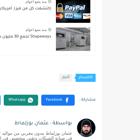
منذ بضع اعوام
إكتشفت كل من فيزا, أمريكا
منذ بضع اعوام
Shapeways تجمع 30 مليون دولار لتوسيع سوق الطباعة 3D
الأقسام
أخبار
بواسطة : عثمان بوزلماط
في صيانة الشبكات وتقني متخصص في إدا