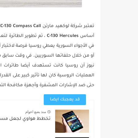
تعتبر شركة لوكهيد مارتن
EC-130 Compass Call
أساس
C-130 Hercules
، تم تطوير الطائرة لتعط
في الأجواء السورية يعطي روسيا فرصة لاختبا
أو من خلال حلفائها السوريين. في وقت سابق 
نيوز أن روسيا كانت تستهدف أيضا طائرات اس
العمليات الروسية كان لها تأثير كبير على القد
حتى ضد الإشارات المشفرة وأجهزة مكافحة ال
قد يعجبك ايضا
منذ بضع اعوام
تخطط هواوي لجعل مساع