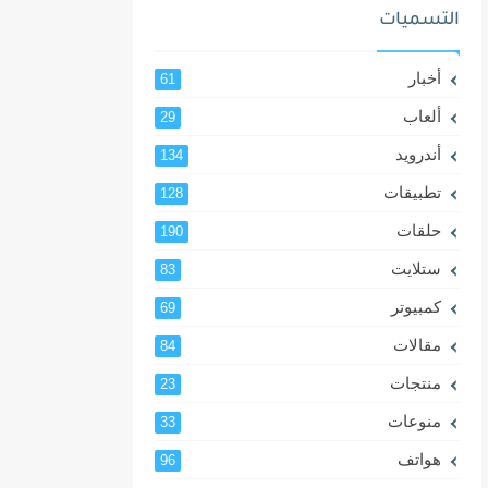
التسميات
أخبار
61
ألعاب
29
أندرويد
134
تطبيقات
128
حلقات
190
ستلايت
83
كمبيوتر
69
مقالات
84
منتجات
23
منوعات
33
هواتف
96