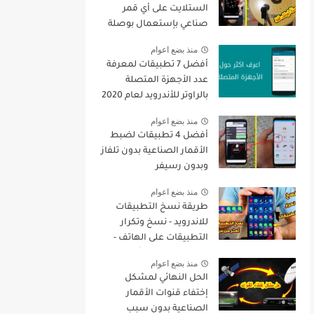
الستلايت على أي قمر
صناعي بإستعمال بوصلة
الهاتف فقط + تنزيل جميع
منذ بضع اعوام
القنوات
أفضل 7 تطبيقات لمعرفة
عدد الأجهزة المتصلة
بالراوتر للأندرويد لعام 2020
منذ بضع اعوام
أفضل 4 تطبيقات لضبط
الأقمار الصناعية بدون تلفاز
وبدون رسيفر
منذ بضع اعوام
طريقة نسخ التطبيقات
للاندرويد - نسخ وتكرار
التطبيقات على الهاتف -
نسخ التطبيقات أكثر من
منذ بضع اعوام
مرة
الحل النهائي لمشكل
إختفاء قنوات الأقمار
الصناعية بدون سبب