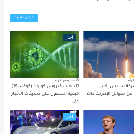
عرض المزيد
أخبار
عوام
منذ بضع اعوام
ركة سبيس إكس
تنبيهات فيروس كورونا (كوفيد-19):
ن سواتل الإنترنت ذات
كيفية الحصول على تحديثات الأخبار
على...
أخبار