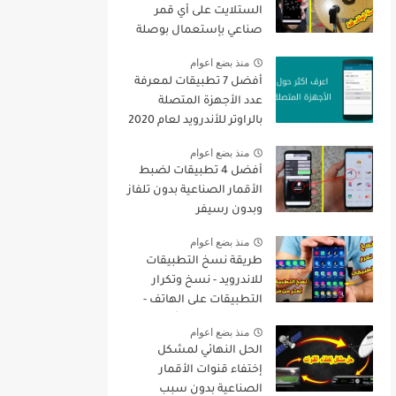
الستلايت على أي قمر
صناعي بإستعمال بوصلة
الهاتف فقط + تنزيل جميع
منذ بضع اعوام
القنوات
أفضل 7 تطبيقات لمعرفة
عدد الأجهزة المتصلة
بالراوتر للأندرويد لعام 2020
منذ بضع اعوام
أفضل 4 تطبيقات لضبط
الأقمار الصناعية بدون تلفاز
وبدون رسيفر
منذ بضع اعوام
طريقة نسخ التطبيقات
للاندرويد - نسخ وتكرار
التطبيقات على الهاتف -
نسخ التطبيقات أكثر من
منذ بضع اعوام
مرة
الحل النهائي لمشكل
إختفاء قنوات الأقمار
الصناعية بدون سبب