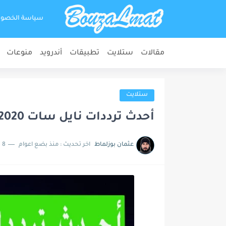
سياسة الخصو
مقالات
ستلايت
تطبيقات
أندرويد
منوعات
ستلايت
أحدث ترددات نايل سات 2020
عثمان بوزلماط
اخر تحديث :
منذ بضع اعوام
8 دقائق للقراءة