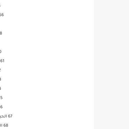
55 
56 اسكندرية 1227
58 الصعي
60 ال
61 المحور +2 11488 H
62 
63 در
64 ا
65 الحياة 2
66 الحياة 3
67 الحياة مسلسلات 10892 H
68 الحياة سينما 10892 H