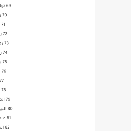
69 توك توك سينما 11602 H
70 روتانا سينما 11296 H
71 روتانا أفلام 11296 H
72 روتانا مصرية 11296 H
73 روتانا كلاسيك 11296 H
74 روتانا خليجية 11296 H
75 بانوراما أفلام 11219 H
76 ميولدىأفلام 12418 H
77 LCDأفلام 11602 
78 دربكة أفلام 11602 H
79 المصراوية أفلام 11526 H
80 البيت بيتك سينما 11257 H
81 ماجستك سينما 11680 H
82 السبكى سينما 11602 H