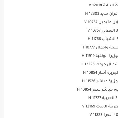
ليرادة 12018 V
ى 10757 V
11766 H
بية 11727 H
4 الحرة 11823 V