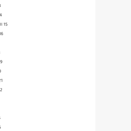
13 ا
14 الحكم
15 السلام عليكم 11227 V
16 الخليجية 795
18
19 الحافظ 
20 ا
21 البشيرة 5
22 الرسال
25
26 