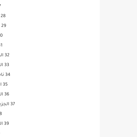
27 ا
28 قران جديد 12303 H
29 إبن عثيمين 10757 V
30 المعال
31 الشباب 
32 الصحة واجمال 10777 H
33 الجزيرة الوثقية 11919 H
34 ناشونال جرفك 12226 H
35 الجزيرة أخبار 10854 H
36 الجزيرة مباشر 11526 H
37 الجزيرة مباشر مصر 10854 H
38 العر
39 العربية الحدث 12169 V
0