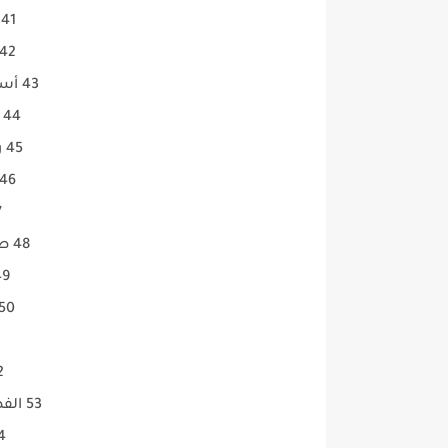
41 BBC عربية 12207 V
42 فرنسا 24 12207 
43 أسكاى نيوز عربية 11977 V
44 العالم إيران 11355 V
45 روسيا اليوم 10891 H
46 المستقلة 10921 
47
48 صوت الشعب 11766 H
49 مصر 25 
50 نايل اخبار 1843
1
52 ا
53 الفضائية المصرية 11766 H
54 القا