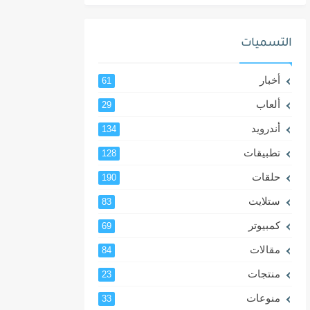
التسميات
أخبار
61
ألعاب
29
أندرويد
134
تطبيقات
128
حلقات
190
ستلايت
83
كمبيوتر
69
مقالات
84
منتجات
23
منوعات
33