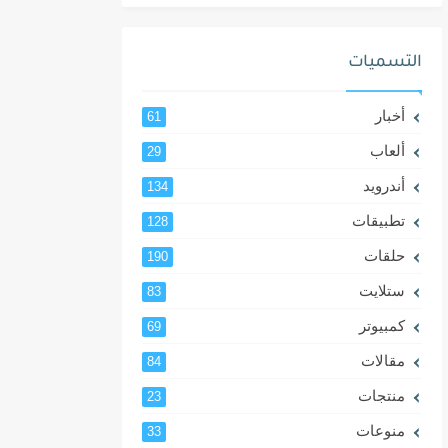
التسميات
أخبار
61
ألعاب
29
أندرويد
134
تطبيقات
128
حلقات
190
ستلايت
83
كمبيوتر
69
مقالات
84
منتجات
23
منوعات
33