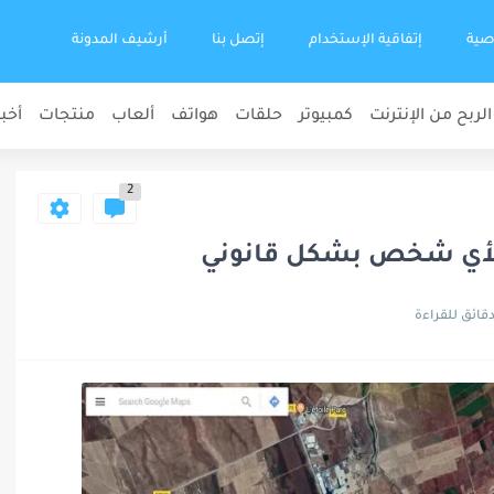
صية
إتفاقية الإستخدام
إتصل بنا
أرشيف المدونة
الربح من الإنترنت
كمبيوتر
حلقات
هواتف
ألعاب
منتجات
أخبا
2
 لأي شخص بشكل قانوني