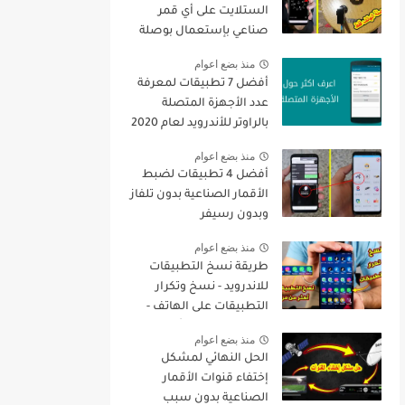
الستلايت على أي قمر
صناعي بإستعمال بوصلة
الهاتف فقط + تنزيل جميع
منذ بضع اعوام
القنوات
أفضل 7 تطبيقات لمعرفة
عدد الأجهزة المتصلة
بالراوتر للأندرويد لعام 2020
منذ بضع اعوام
أفضل 4 تطبيقات لضبط
الأقمار الصناعية بدون تلفاز
وبدون رسيفر
منذ بضع اعوام
طريقة نسخ التطبيقات
للاندرويد - نسخ وتكرار
التطبيقات على الهاتف -
نسخ التطبيقات أكثر من
منذ بضع اعوام
مرة
الحل النهائي لمشكل
إختفاء قنوات الأقمار
الصناعية بدون سبب