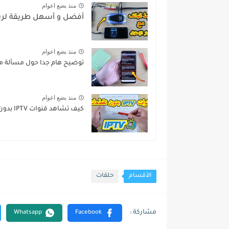
منذ بضع اعوام
أفضل و أسهل طريقة لربط
منذ بضع اعوام
توضيح هام جدا حول مسألة م
منذ بضع اعوام
كيف تشاهد قنوات IPTV بدون تقطعات وبجودة عالية جدا?
الأقسام
حلقات