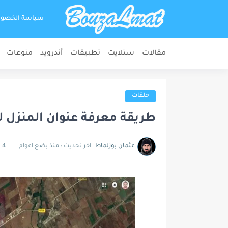
سياسة الخصو
مقالات
ستلايت
تطبيقات
أندرويد
منوعات
حلقات
طريقة معرفة عنوان المنزل
عثمان بوزلماط
اخر تحديث :
منذ بضع اعوام
4 دقائق للقراءة