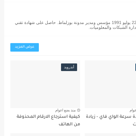
عثمان بوزلماط مدون مغربي من مواليد 22 يوليو 1991 مؤسس ومدير مدونة بوزلماط. حاصل على شهادة تقني
رة الشبكات والمعلوميات.
عرض المزيد
أندرويد
عوام
منذ بضع اعوام
ة سرعة الواي فاي - زيادة
كيفية استرجاع الارقام المحذوفة
ت
من الهاتف